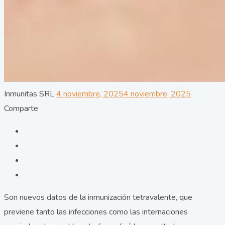
Author
Posted
Inmunitas SRL
4 noviembre, 2025
4 noviembre, 2025
on
Comparte
Son nuevos datos de la inmunización tetravalente, que
previene tanto las infecciones como las internaciones