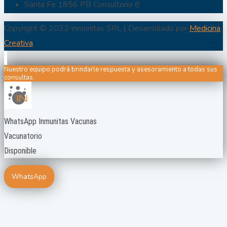
Santa Fe 1856 PB Consultorio 8
Copyright © 2022 Inmunitas SRL | Desarrollado por
Medicina
Creativa
.
Nuestro equipo podrá brindarle respuesta y asesoramiento a todas sus
consultas.
WhatsApp Inmunitas Vacunas
Vacunatorio
Disponible
WhatsApp