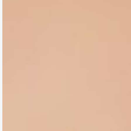
años
Inmunitas SRL
>
Novedades
>
Vacuna Del Dengue: Un Nuevo
Estudio Demostró Que Ofrece Protección Durante Siete Años