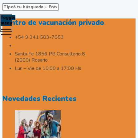
Toggle
Centro de vacunación privado
menu
+54 9 341 583-7053
consultas@inmunitas.com.ar
Santa Fe 1856 PB Consultorio 8
(2000) Rosario
Lun – Vie de 10:00 a 17:00 Hs
Envianos tu consulta
Novedades Recientes