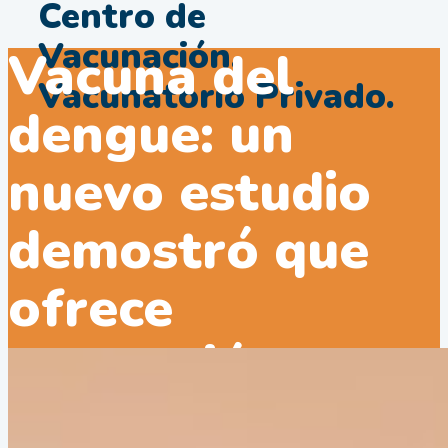
Centro de
Vacunación.
Vacuna del
Vacunatorio Privado.
dengue: un
nuevo estudio
demostró que
ofrece
protección
durante siete