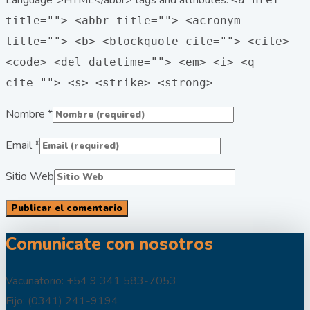
Language">HTML</abbr> tags and attributes:
title=""> <abbr title=""> <acronym
title=""> <b> <blockquote cite=""> <cite>
<code> <del datetime=""> <em> <i> <q
cite=""> <s> <strike> <strong>
Nombre
*
Email
*
Sitio Web
Comunicate con nosotros
Vacunatorio: +54 9 341 583-7053
Fijo: (0341) 241-9194