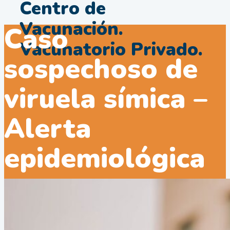
Centro de
Vacunación.
Caso
Vacunatorio Privado.
sospechoso de
viruela símica –
Alerta
epidemiológica
Inmunitas SRL
>
Novedades
>
Caso Sospechoso De Viruela
Símica – Alerta Epidemiológica