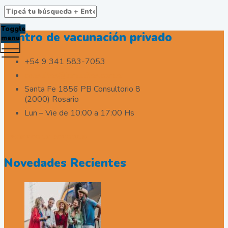
Toggle
Centro de vacunación privado
menu
+54 9 341 583-7053
consultas@inmunitas.com.ar
Santa Fe 1856 PB Consultorio 8
(2000) Rosario
Lun – Vie de 10:00 a 17:00 Hs
Envianos tu consulta
Novedades Recientes