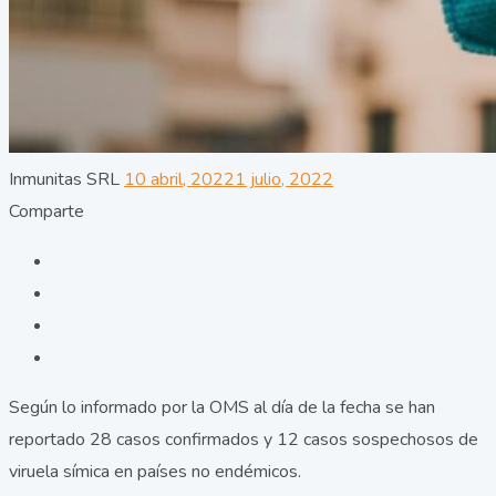
Author
Posted
Inmunitas SRL
10 abril, 2022
1 julio, 2022
on
Comparte
Según lo informado por la OMS al día de la fecha se han
reportado 28 casos confirmados y 12 casos sospechosos de
viruela símica en países no endémicos.