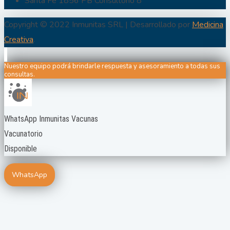
Santa Fe 1856 PB Consultorio 8
Copyright © 2022 Inmunitas SRL | Desarrollado por
Medicina
Creativa
.
Nuestro equipo podrá brindarle respuesta y asesoramiento a todas sus
consultas.
WhatsApp Inmunitas Vacunas
Vacunatorio
Disponible
WhatsApp